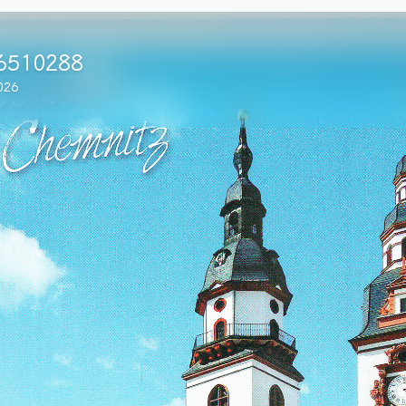
665290
026