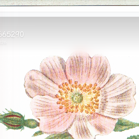
100239
026