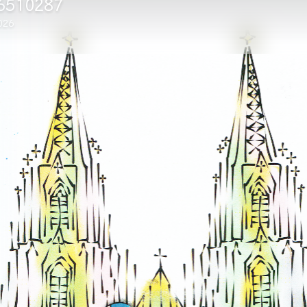
6510288
026